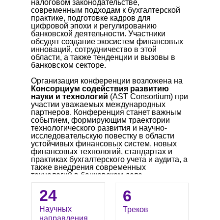
налоговом законодательстве,
современным подходам к бухгалтерской
практике, подготовке кадров для
цифровой эпохи и регулированию
банковской деятельности. Участники
обсудят создание экосистем финансовых
инноваций, сотрудничество в этой
области, а также тенденции и вызовы в
банковском секторе.
Организация конференции возложена на
Консорциум содействия развитию
науки и технологий
(AST Consortium)
при
участии уважаемых международных
партнеров. Конференция станет важным
событием, формирующим траектории
технологического развития и научно-
исследовательскую повестку в области
устойчивых финансовых систем, новых
финансовых технологий, стандартах и
практиках бухгалтерского учета и аудита, а
также внедрения современных
технологий в банковском деле.
Материалы конференции
будут
опубликованы ведущими издательствами
24
6
научной литературы.
Рабочие языки
конференции: английский, русский.
Научных
Треков
направления