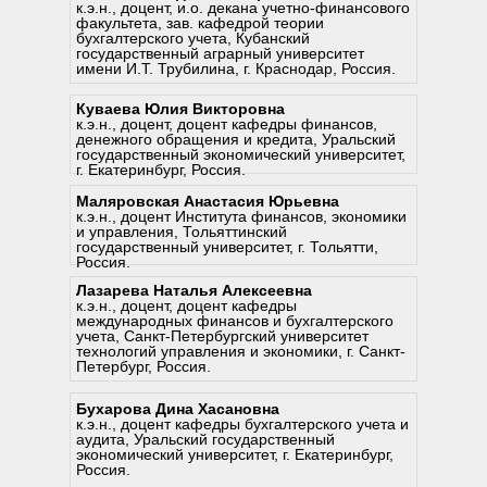
технологиями.
Оценка эффективности инвестиций.
к.э.н., доцент, и.о. декана учетно-финансового
денег.
компаниями.
Будущее цифровых финансов.
Внедрение искусственного
Развитие компетенций в области
факультета, зав. кафедрой теории
Аналитические инструменты для
Обеспечение безопасности онлайн-
Развитие платформенных бизнес-
интеллекта для автоматизации
анализа больших данных и ИИ.
бухгалтерского учета, Кубанский
мониторинга финансовых
транзакций и платежных систем.
моделей в финансах.
рутинных операций.
государственный аграрный университет
Внедрение программ переподготовки
показателей.
Политики конфиденциальности и
Корпоративные экосистемы для
Электронный документооборот и его
имени И.Т. Трубилина, г. Краснодар, Россия.
в условиях цифровизации.
Управление кредитными рисками с
защиты данных клиентов.
повышения клиентской лояльности.
влияние на бухгалтерский учет.
Использование онлайн-обучения и
помощью искусственного интеллекта.
Влияние международных
Интеграция цифровых сервисов в
Интеграция бухгалтерских систем с
симуляторов для подготовки кадров.
Куваева Юлия Викторовна
Минимизация валютных и рыночных
регуляторных норм на финансовый
банковские экосистемы.
другими корпоративными
Формирование навыков
к.э.н., доцент, доцент кафедры финансов,
рисков.
сектор.
Партнерство финансовых и
платформами.
денежного обращения и кредита, Уральский
кибербезопасности у финансовых
Использование технологий для
технологических компаний.
Аудит цифровых данных и
государственный экономический университет,
специалистов.
автоматизации процессов
Трансграничные финансовые
г. Екатеринбург, Россия.
кибербезопасность в бухгалтерском
Развитие междисциплинарных
соблюдения регуляторных
экосистемы и их перспективы.
учете.
компетенций в финансовом секторе.
требований.
Маляровская Анастасия Юрьевна
Подготовка отчетности с
Оценка и сертификация
к.э.н., доцент Института финансов, экономики
использованием международных
профессиональных навыков в
и управления, Тольяттинский
цифровых стандартов.
цифровую эпоху.
государственный университет, г. Тольятти,
Россия.
Лазарева Наталья Алексеевна
1. Инновации в финансах и
к.э.н., доцент, доцент кафедры
банковской сфере.
международных финансов и бухгалтерского
2. Финансовая аналитика и
учета, Санкт-Петербургский университет
управление рисками.
технологий управления и экономики, г. Санкт-
3. Бухгалтерский учет и отчетность в
Петербург, Россия.
условиях цифровизации.
Бухарова Дина Хасановна
4. Безопасность и регулирование в
к.э.н., доцент кафедры бухгалтерского учета и
финансовом секторе.
аудита, Уральский государственный
экономический университет, г. Екатеринбург,
5. Экосистемы и партнерство в
Россия.
финансовых инновациях.