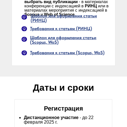
выбрать вид публикации
- в материалах
конференции с индексацией в
РИНЦ
или в
материалах мероприятия с индексацией в
Scopus
и
Web of Science
.
Шаблон для оформления статьи
(РИНЦ)
Требования к статьям (РИНЦ)
Шаблон для оформления статьи
(Scopus, WoS)
Требования к статьям (Scopus, WoS)
Даты и сроки
Регистрация
Дистанционное участие
- до 22
февраля 2025 г.