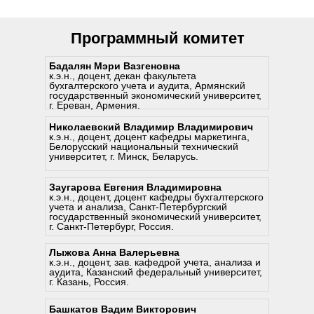
Программный комитет
Бадалян Мэри Вазгеновна
к.э.н., доцент, декан факультета
бухгалтерского учета и аудита, Армянский
государственный экономический университет,
г. Ереван, Армения.
Николаевский Владимир Владимирович
к.э.н., доцент, доцент кафедры маркетинга,
Белорусский национальный технический
университет, г. Минск, Беларусь.
Заугарова Евгения Владимировна
к.э.н., доцент, доцент кафедры бухгалтерского
Современные финансовые
учета и анализа, Санкт-Петербургский
технологии и инновации.
государственный экономический университет,
Финансовая аналитика и управление
Цифровая трансформация в
г. Санкт-Петербург, Россия.
рисками в цифровую эпоху.
банковской и финансовой сфере.
Цифровые решения для управления
Развитие онлайн-банкинга и
Автоматизация бухгалтерского учета
капиталом и инвестициями.
Кибербезопасность в финансовой
Лыжова Анна Валерьевна
мобильных платежных систем.
и финансовой отчетности.
Подготовка кадров для цифровой
Прогнозирование финансовых
к.э.н., доцент, зав. кафедрой учета, анализа и
сфере: угрозы и решения.
Экосистемы финансовых инноваций:
Искусственный интеллект и
Изменения в налоговом
трансформации в финансах, учете и
аудита, Казанский федеральный университет,
рисков с использованием больших
Регулирование и надзор за
сотрудничество и партнерство.
машинное обучение в финансах.
законодательстве и бухгалтерская
аудите.
г. Казань, Россия.
данных.
деятельностью банков.
Актуальные тенденции развития
Блокчейн и смарт-контракты.
практика.
Обучение специалистов работе с
Алгоритмы и платформы для
Борьба с финансовым
банковского сектора.
Экономическая и социальная
Использование облачных технологий
современными финансовыми
управления портфелями.
мошенничеством и отмыванием
Башкатов Вадим Викторович
Взаимодействие банков с финтех-
устойчивость через цифровизацию.
в бухгалтерском учете.