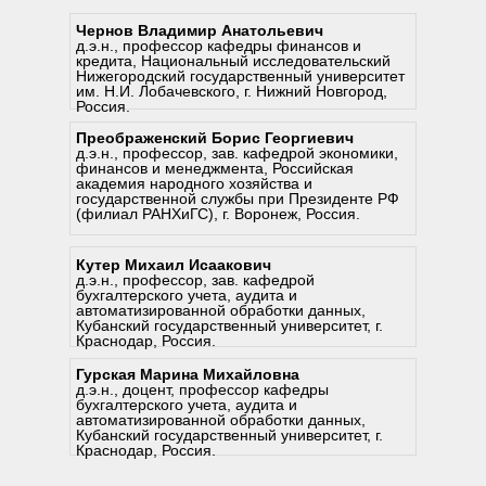
Чернов Владимир Анатольевич
д.э.н., профессор кафедры финансов и
кредита, Национальный исследовательский
Нижегородский государственный университет
им. Н.И. Лобачевского, г. Нижний Новгород,
Россия.
Преображенский Борис Георгиевич
д.э.н., профессор, зав. кафедрой экономики,
финансов и менеджмента, Российская
академия народного хозяйства и
государственной службы при Президенте РФ
(филиал РАНХиГС), г. Воронеж, Россия.
Кутер Михаил Исаакович
д.э.н., профессор, зав. кафедрой
бухгалтерского учета, аудита и
автоматизированной обработки данных,
Кубанский государственный университет, г.
Краснодар, Россия.
Гурская Марина Михайловна
д.э.н., доцент, профессор кафедры
бухгалтерского учета, аудита и
C
автоматизированной обработки данных,
Кубанский государственный университет, г.
Краснодар, Россия.