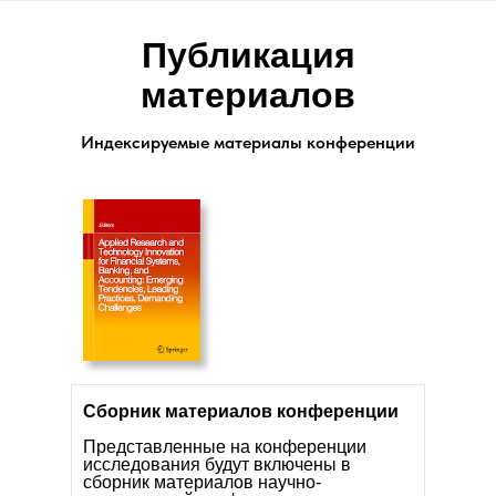
Публикация
материалов
Индексируемые материалы конференции
Эрсунгур Юеси Шабан Мустафа
доктор наук (Ph.D.), профессор, департамент
экономики, Университет Ататюрка, г. Эрзурум,
Турция.
Ронгджу Шуэ
доктор наук (Ph.D.), профессор, Школа
международной торговли и экономики,
Сборник материалов конференции
Университет международного бизнеса и
экономики, г. Пекин, Китай.
Представленные на конференции
исследования будут включены в
сборник материалов научно-