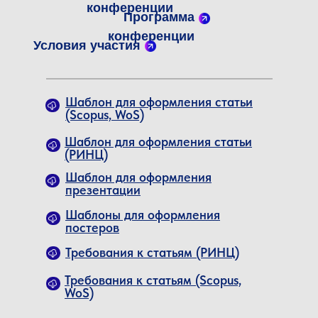
конференции
Программа
конференции
Условия участия
Дополнительные
возможности для очных
участников
Гала-ужин и живая музыка
в
Шаблон для оформления статьи
Самаркандском туристическом центре
(Scopus, WoS)
«Великий шелковый путь»
(второй день
конференции, после официального
закрытия основной программы): 5 000
Шаблон для оформления статьи
RUB.
(РИНЦ)
Двухдневная экскурсионная и
нетворкинг-поездка
в г. Бухару
,
Шаблон для оформления
Узбекистан (включая проезд, проживание,
презентации
программу на месте, питание и напитки): 20
000 RUB.
Шаблоны для оформления
постеров
Услуги по переводу,
Требования к статьям (РИНЦ)
пруфридингу и редактуре
Требования к статьям (Scopus,
Участникам конференции также
WoS)
предоставляются при необходимости
следующие услуги:
Перевод текста
статьи на английский