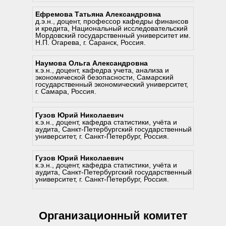
Ефремова Татьяна Александровна
6. Подготовка кадров и развитие
д.э.н., доцент, профессор кафедры финансов
компетенций.
и кредита, Национальный исследовательский
Мордовский государственный университет им.
Н.П. Огарева, г. Саранск, Россия.
Наумова Ольга Александровна
к.э.н., доцент, кафедра учета, анализа и
экономической безопасности, Самарский
государственный экономический университет,
г. Самара, Россия.
Гузов Юрий Николаевич
к.э.н., доцент, кафедра статистики, учёта и
аудита, Санкт-Петербургский государственный
университет, г. Санкт-Петербург, Россия.
Гузов Юрий Николаевич
к.э.н., доцент, кафедра статистики, учёта и
аудита, Санкт-Петербургский государственный
университет, г. Санкт-Петербург, Россия.
Организационный комитет