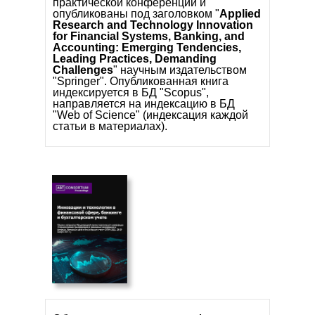
С
практической конференции и
опубликованы под заголовком "
Applied
Research and Technology Innovation
for Financial Systems, Banking, and
Accounting: Emerging Tendencies,
Leading Practices, Demanding
С
Challenges
" научным издательством
"Springer". Опубликованная книга
индексируется в БД "Scopus",
направляется на индексацию в БД
"Web of Science" (индексация каждой
статьи в материалах).
С
С
С